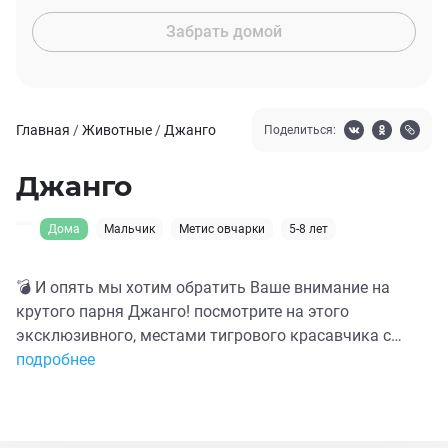
Забрать домой
Главная
/
Животные
/
Джанго
Поделиться:
Джанго
Дома
Мальчик
Метис овчарки
5-8 лет
💣 И опять мы хотим обратить Ваше внимание на
крутого парня Джанго! посмотрите на этого
эксклюзивного, местами тигрового красавчика с
роскошными ушами и благородным профилем 😃
подробнее
Молод и горяч, когда то он был домашним, но чем то
не угодил бывшим хозяевам...Если кто не помнит, то
его нашли привязанным в лесу к дереву, в жару он