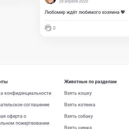
28 апреля 2020
Любомир ждёт любимого хозяина 💖
0
нты
Животные по разделам
а конфиденциальности
Взять кошку
ательское соглашение
Взять котенка
ая оферта о
Взять собаку
ольном пожертвовании
Взять щенка