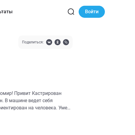
ьтаты
Войти
Поделиться:
омир! Привит Кастрирован
. В машине ведет себя
риентирован на человека. Умен,
и харизму. Очень активный.
общается. На месте не сидит.
ть на собачью площадку.