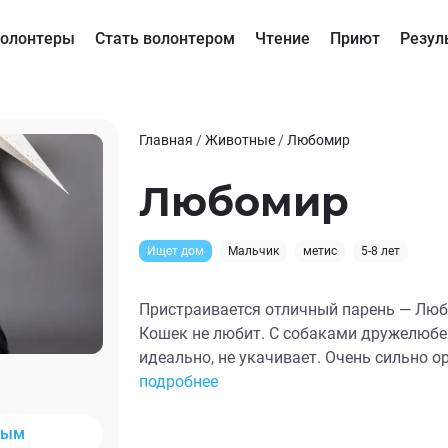
олонтеры
Стать волонтером
Чтение
Приют
Резул
Главная
/
Животные
/
Любомир
Любомир
Ищет дом
Мальчик
метис
5-8 лет
Пристраивается отличный парень — Люб
Кошек не любит. С собаками дружелюбен
идеально, не укачивает. Очень сильно о
любопытен. Имеет классную энергетику 
подробнее
Быстро бегает, высоко прыгает, громко 
Требует много внимания и желания ходи
ным