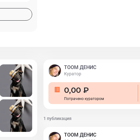
Любомир очень ждет, что кто-то его нав
встрече с человеком он рад. Ему очень 
ТООМ ДЕНИС
Куратор
0,00 ₽
Потрачено куратором
1 публикация
ТООМ ДЕНИС