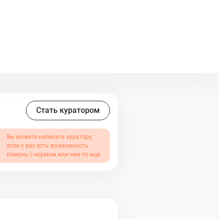
естит и поиграет с ним. Любой
не хватает общения.
Стать куратором
Вы можете написать куратору,
если у вас есть возможность
помочь с кормом или чем-то еще.