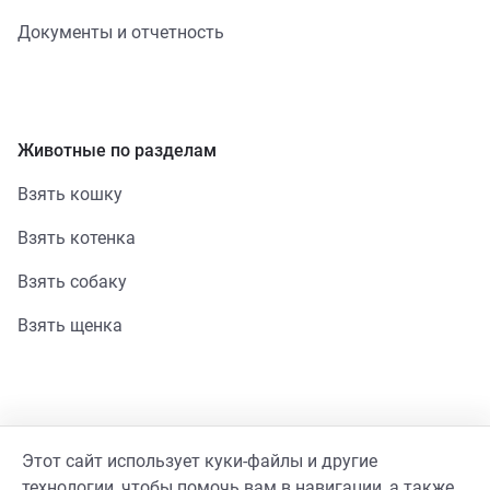
Документы и отчетность
Животные по разделам
Взять кошку
Взять котенка
Взять собаку
Взять щенка
Помощь
Этот сайт использует куки-файлы и другие
Стать волонтером
технологии, чтобы помочь вам в навигации, а также