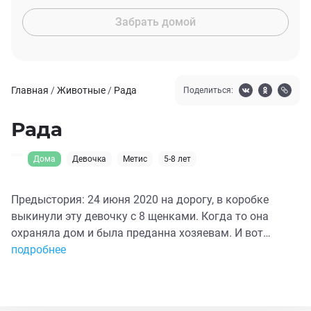
Забрать домой
Главная
/
Животные
/
Рада
Поделиться:
Рада
Дома
Девочка
Метис
5-8 лет
Предыстория: 24 июня 2020 на дорогу, в коробке
выкинули эту девочку с 8 щенками. Когда то она
охраняла дом и была преданна хозяевам. И вот
родились малыши и люди просто выкинули всю
подробнее
семью на верную смерть😡 У мамы от страха, жары,
стресса началась истерика.😲 Шансы семьи выжить в
условиях оживленной дороги и когда мама в шоке,