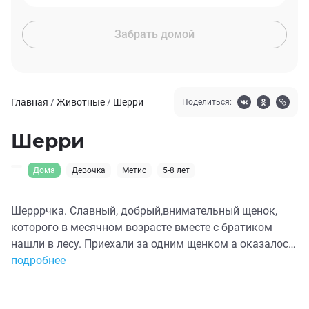
Забрать домой
Главная
/
Животные
/
Шерри
Поделиться:
Шерри
Дома
Девочка
Метис
5-8 лет
Шерррчка. Славный, добрый,внимательный щенок,
которого в месячном возрасте вместе с братиком
нашли в лесу. Приехали за одним щенком а оказалось
два. Братик Симба уже в надёжных руках. Второй и
подробнее
была Шеррочка. Она очень сильно плакала и звала на
помощь. Сейчас Шерри 5 месяцев. Уже в своем