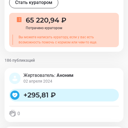
Но сумма реабилитаций для меня одной неподъемная,
Стать куратором
я обращаюсь к вам, дорогие мои, помогите Тайлеру.
Есть шанс поставить его на ноги. И нужно этот шанс
65 220,94 ₽
использовать. Я очень прошу вас помочь ему любой
Потрачено куратором
суммой». С глубокой признательностью каждому,
Окунева Лариса.
Вы можете написать куратору, если у вас есть
возможность помочь с кормом или чем-то еще.
186 публикаций
Жертвователь:
Аноним
02 апреля 2024
+
295,81 ₽
0