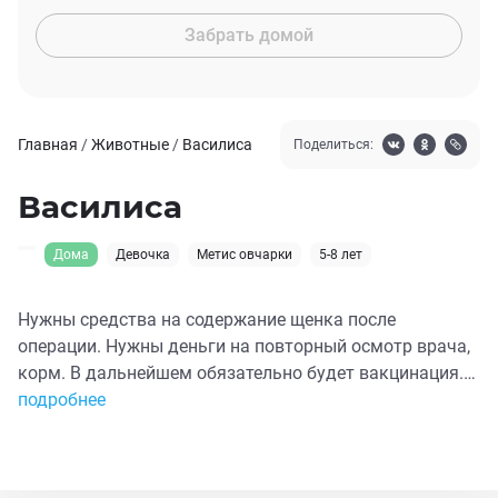
Забрать домой
Главная
/
Животные
/
Василиса
Поделиться:
Василиса
Дома
Девочка
Метис овчарки
5-8 лет
Нужны средства на содержание щенка после
операции. Нужны деньги на повторный осмотр врача,
корм. В дальнейшем обязательно будет вакцинация.
История: Щенка сбила машина. Перелом лапки и
подробнее
смещение бедренного сустава. Операция прошла
успешно, все заживает. Начинаем искать любящих
хозяев. Девочка очень общительная и ласковая 😻